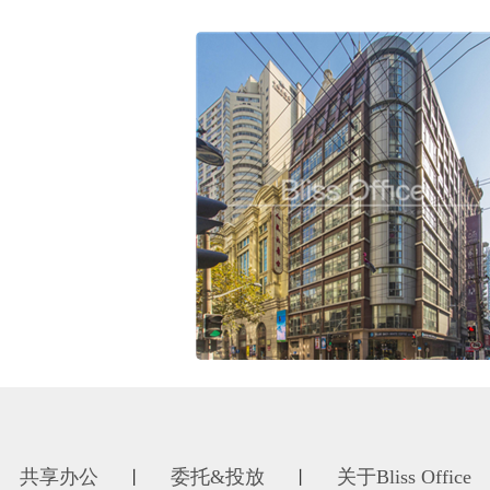
共享办公
委托&投放
关于Bliss Office
丨
丨