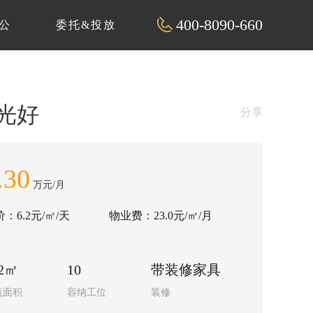
400-8090-660
公
委托&投放
采光好
分享
.30
万元/月
：6.2元/㎡/天
物业费：23.0元/㎡/月
22㎡
10
带装修家具
筑面积
容纳工位
装修