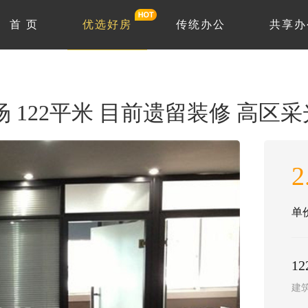
首 页
优选好房
传统办公
共享办
 122平米 目前遗留装修 高区
2
单价
1
建