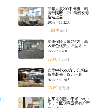
宝华大厦200平出租，精
装带隔断，7/13号线长寿
路站上盖
200㎡ / 15-22人
3.04
万元/月
泰康保险大厦756方，高
区景色优美，户型方正
756㎡ / 70-80
22.08
万元/月
嘉里中心563方，会所级
豪华装修，仅此一套
563㎡ / 50-70人
25.69
万元/月
创享塔创园70平米Loft户
 >
型，市区创意园稀有户型