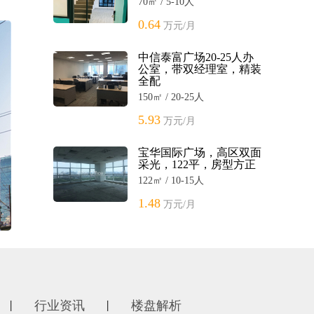
70㎡ / 5-10人
0.64
万元/月
中信泰富广场20-25人办
公室，带双经理室，精装
全配
150㎡ / 20-25人
5.93
万元/月
宝华国际广场，高区双面
采光，122平，房型方正
122㎡ / 10-15人
1.48
万元/月
行业资讯
楼盘解析
丨
丨