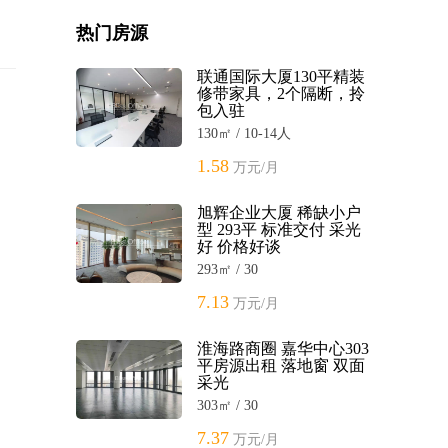
热门房源
联通国际大厦130平精装
修带家具，2个隔断，拎
包入驻
130㎡ / 10-14人
1.58
万元/月
旭辉企业大厦 稀缺小户
型 293平 标准交付 采光
好 价格好谈
293㎡ / 30
7.13
万元/月
淮海路商圈 嘉华中心303
平房源出租 落地窗 双面
采光
303㎡ / 30
7.37
万元/月