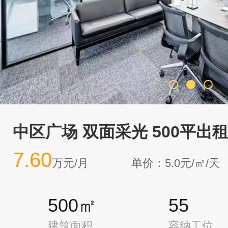
中区广场 双面采光 500平出
7.60
万元/月
单价：5.0元/㎡/天
500㎡
55
建筑面积
容纳工位