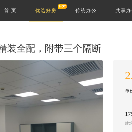
首 页
优选好房
传统办公
共享办
，精装全配，附带三个隔断
2
单价
1
建