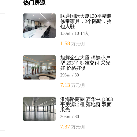
热门房源
联通国际大厦130平精装
修带家具，2个隔断，拎
包入驻
130㎡ / 10-14人
1.58
万元/月
旭辉企业大厦 稀缺小户
型 293平 标准交付 采光
好 价格好谈
293㎡ / 30
7.13
万元/月
淮海路商圈 嘉华中心303
平房源出租 落地窗 双面
采光
303㎡ / 30
7.37
万元/月