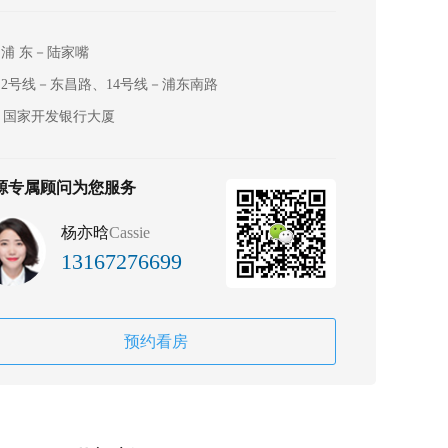
浦 东－陆家嘴
2号线－东昌路、14号线－浦东南路
国家开发银行大厦
源专属顾问为您服务
杨亦晗
Cassie
13167276699
预约看房