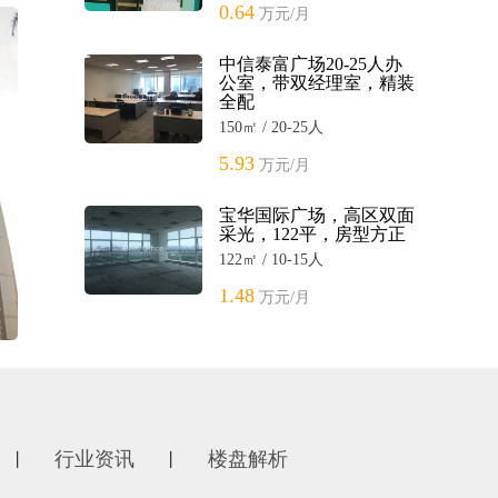
0.64
万元/月
中信泰富广场20-25人办
公室，带双经理室，精装
全配
150㎡ / 20-25人
5.93
万元/月
宝华国际广场，高区双面
采光，122平，房型方正
122㎡ / 10-15人
1.48
万元/月
行业资讯
楼盘解析
丨
丨