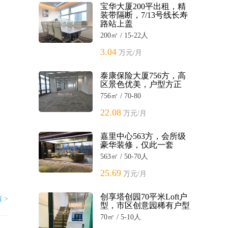
宝华大厦200平出租，精
装带隔断，7/13号线长寿
路站上盖
200㎡ / 15-22人
3.04
万元/月
泰康保险大厦756方，高
区景色优美，户型方正
756㎡ / 70-80
22.08
万元/月
嘉里中心563方，会所级
豪华装修，仅此一套
563㎡ / 50-70人
25.69
万元/月
创享塔创园70平米Loft户
 >
型，市区创意园稀有户型
70㎡ / 5-10人