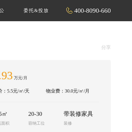
400-8090-660
公
委托&投放
分享
.93
万元/月
：5.5元/㎡/天
物业费：30.0元/㎡/月
75㎡
20-30
带装修家具
筑面积
容纳工位
装修