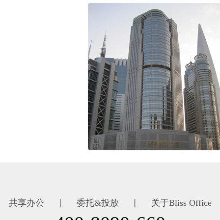
共享办公
委托&投放
关于Bliss Office
丨
丨