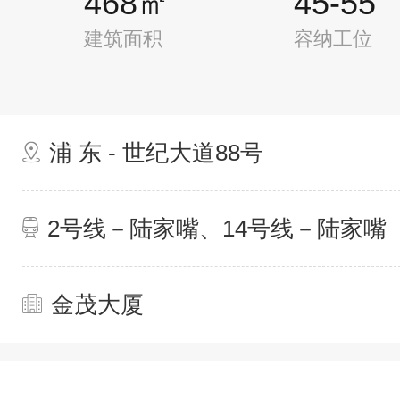
468㎡
45-55
建筑面积
容纳工位
浦 东 - 世纪大道88号
2号线－陆家嘴、14号线－陆家嘴
金茂大厦