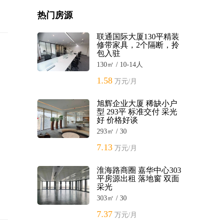
热门房源
联通国际大厦130平精装
修带家具，2个隔断，拎
包入驻
130㎡ / 10-14人
1.58
万元/月
旭辉企业大厦 稀缺小户
型 293平 标准交付 采光
好 价格好谈
293㎡ / 30
7.13
万元/月
淮海路商圈 嘉华中心303
平房源出租 落地窗 双面
采光
303㎡ / 30
7.37
万元/月