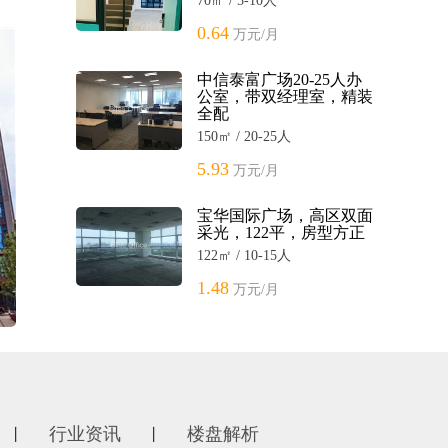
70㎡ / 5-10人
0.64
万元/月
中信泰富广场20-25人办
公室，带双经理室，精装
全配
150㎡ / 20-25人
5.93
万元/月
宝华国际广场，高区双面
采光，122平，房型方正
122㎡ / 10-15人
1.48
万元/月
行业资讯
楼盘解析
丨
丨