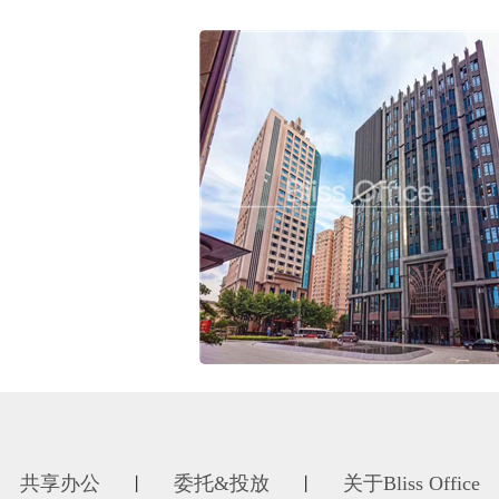
共享办公
委托&投放
关于Bliss Office
丨
丨