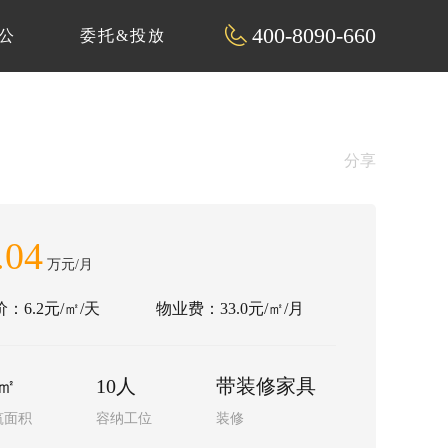
400-8090-660
公
委托&投放
分享
.04
万元/月
：6.2元/㎡/天
物业费：33.0元/㎡/月
5㎡
10人
带装修家具
筑面积
容纳工位
装修