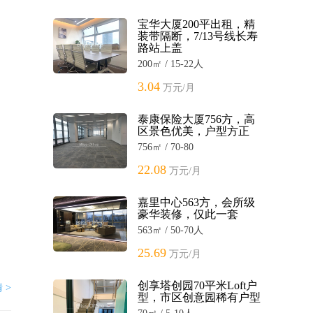
宝华大厦200平出租，精
装带隔断，7/13号线长寿
路站上盖
200㎡ / 15-22人
3.04
万元/月
泰康保险大厦756方，高
区景色优美，户型方正
756㎡ / 70-80
22.08
万元/月
嘉里中心563方，会所级
豪华装修，仅此一套
563㎡ / 50-70人
25.69
万元/月
创享塔创园70平米Loft户
 >
型，市区创意园稀有户型