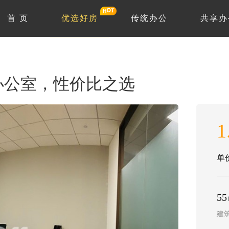
首 页
优选好房
传统办公
共享办
办公室，性价比之选
1
单价
5
建