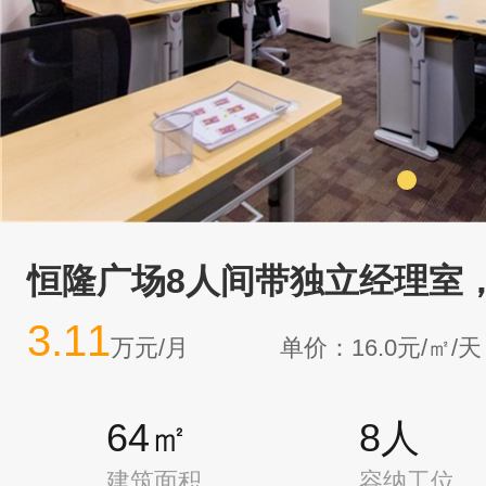
恒隆广场8人间带独立经理室
3.11
万元/月
单价：16.0元/㎡/天
64㎡
8人
建筑面积
容纳工位