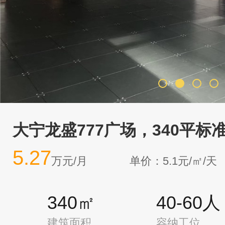
大宁龙盛777广场，340平
5.27
万元/月
单价：5.1元/㎡/天
340㎡
40-60人
建筑面积
容纳工位