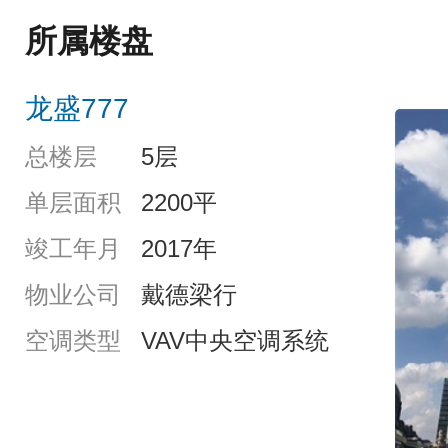
所属楼盘
龙盛777
总楼层
5层
单层面积
2200平
竣工年月
2017年
物业公司
戴德梁行
空调类型
VAV中央空调系统