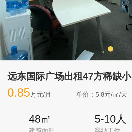
远东国际广场出租47方稀缺
0.85
万元/月
单价：5.8元/㎡/天
48㎡
5-10人
建筑面积
容纳工位