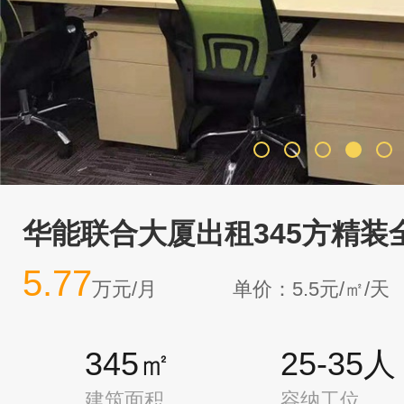
华能联合大厦出租345方精装
5.77
万元/月
单价：5.5元/㎡/天
345㎡
25-35人
建筑面积
容纳工位