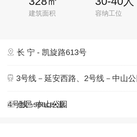
328㎡
30-40人
建筑面积
容纳工位
长 宁 - 凯旋路613号
3号线－延安西路、2号线－中山公
4号线－中山公园
创邑space•源