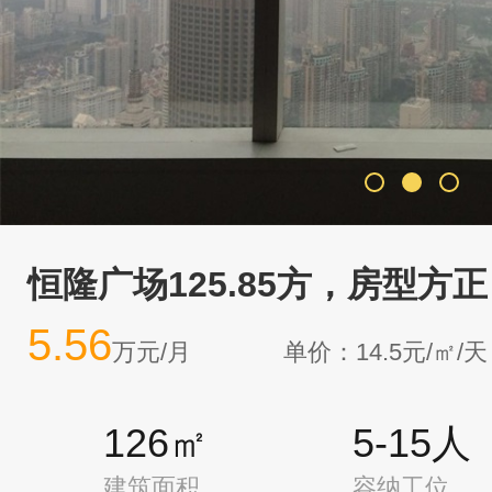
恒隆广场125.85方，房型方
5.56
万元/月
单价：14.5元/㎡/天
126㎡
5-15人
建筑面积
容纳工位