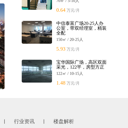
70㎡ / 5-10人
0.64
万元/月
中信泰富广场20-25人办
公室，带双经理室，精装
全配
150㎡ / 20-25人
5.93
万元/月
宝华国际广场，高区双面
采光，122平，房型方正
122㎡ / 10-15人
1.48
万元/月
行业资讯
楼盘解析
丨
丨