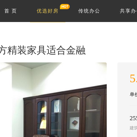
首 页
优选好房
传统办公
共享办
5方精装家具适合金融
5
单价
2
建