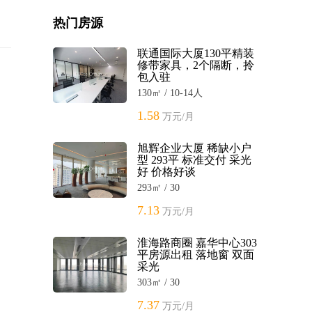
热门房源
联通国际大厦130平精装
修带家具，2个隔断，拎
包入驻
130㎡ / 10-14人
1.58
万元/月
旭辉企业大厦 稀缺小户
型 293平 标准交付 采光
好 价格好谈
293㎡ / 30
7.13
万元/月
淮海路商圈 嘉华中心303
平房源出租 落地窗 双面
采光
303㎡ / 30
7.37
万元/月