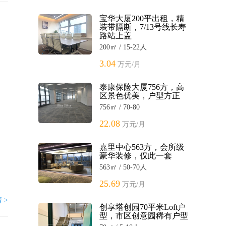
宝华大厦200平出租，精
装带隔断，7/13号线长寿
路站上盖
200㎡ / 15-22人
3.04
万元/月
泰康保险大厦756方，高
区景色优美，户型方正
756㎡ / 70-80
22.08
万元/月
嘉里中心563方，会所级
豪华装修，仅此一套
563㎡ / 50-70人
25.69
万元/月
 >
创享塔创园70平米Loft户
型，市区创意园稀有户型