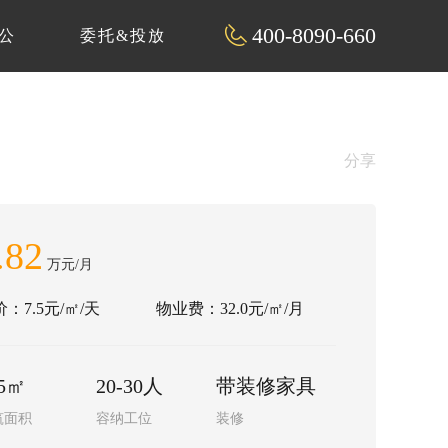
400-8090-660
公
委托&投放
分享
.82
万元/月
：7.5元/㎡/天
物业费：32.0元/㎡/月
55㎡
20-30人
带装修家具
筑面积
容纳工位
装修