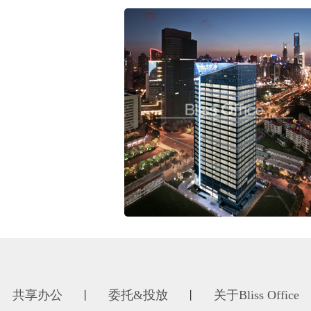
共享办公
委托&投放
关于Bliss Office
丨
丨