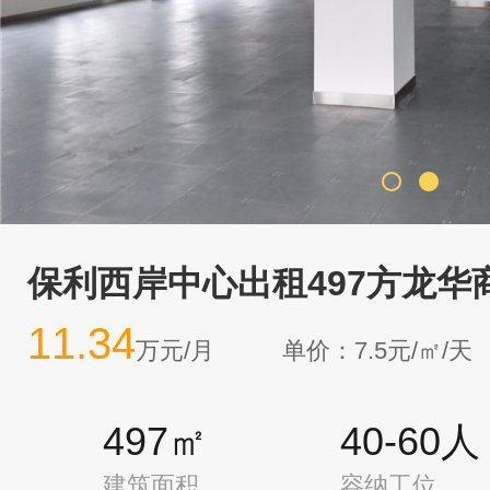
保利西岸中心出租497方龙华
11.34
万元/月
单价：7.5元/㎡/天
497㎡
40-60人
建筑面积
容纳工位