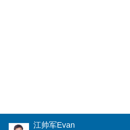
江帅军
Evan