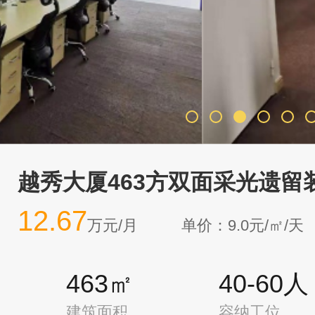
越秀大厦463方双面采光遗留
12.67
万元/月
单价：9.0元/㎡/天
463㎡
40-60人
建筑面积
容纳工位