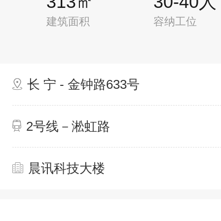
313㎡
30-40人
建筑面积
容纳工位
长 宁 - 金钟路633号
2号线－淞虹路
晨讯科技大楼