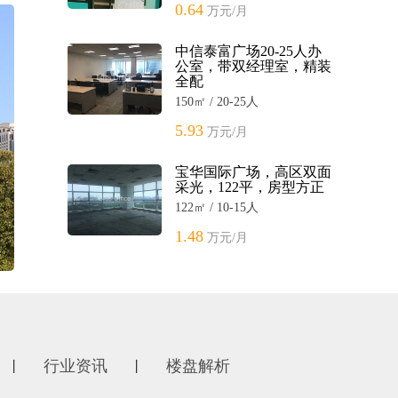
0.64
万元/月
中信泰富广场20-25人办
公室，带双经理室，精装
全配
150㎡ / 20-25人
5.93
万元/月
宝华国际广场，高区双面
采光，122平，房型方正
122㎡ / 10-15人
1.48
万元/月
行业资讯
楼盘解析
丨
丨