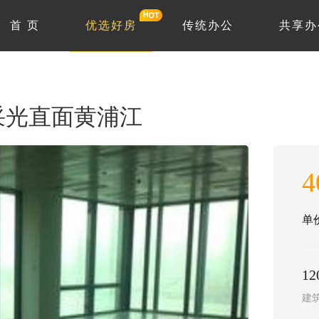
首 页
优选好房
传统办公
共享办
采光直面黄浦江
4
单价
12
建