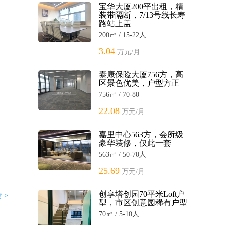
宝华大厦200平出租，精
装带隔断，7/13号线长寿
路站上盖
200㎡ / 15-22人
3.04
万元/月
泰康保险大厦756方，高
区景色优美，户型方正
756㎡ / 70-80
22.08
万元/月
嘉里中心563方，会所级
豪华装修，仅此一套
563㎡ / 50-70人
25.69
万元/月
创享塔创园70平米Loft户
 >
型，市区创意园稀有户型
70㎡ / 5-10人