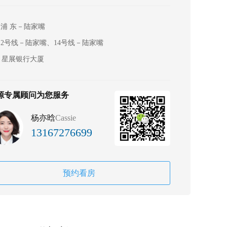
浦 东－陆家嘴
2号线－陆家嘴、14号线－陆家嘴
星展银行大厦
源专属顾问为您服务
杨亦晗
Cassie
13167276699
预约看房