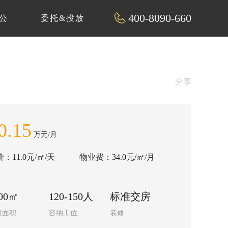
400-8090-660
公
委托&投放
分享
0.15
万元/月
：11.0元/㎡/天
物业费：34.0元/㎡/月
00㎡
120-150人
标准交房
筑面积
容纳工位
装修