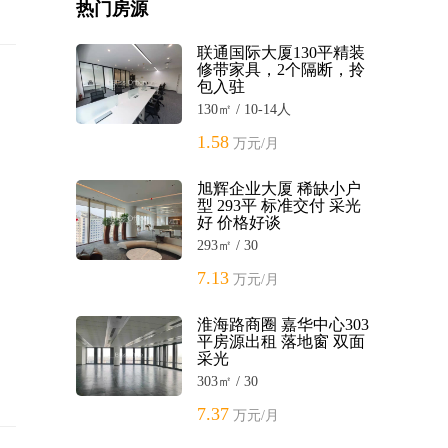
热门房源
联通国际大厦130平精装
修带家具，2个隔断，拎
包入驻
130㎡ / 10-14人
1.58
万元/月
旭辉企业大厦 稀缺小户
型 293平 标准交付 采光
好 价格好谈
293㎡ / 30
7.13
万元/月
淮海路商圈 嘉华中心303
平房源出租 落地窗 双面
采光
303㎡ / 30
7.37
万元/月