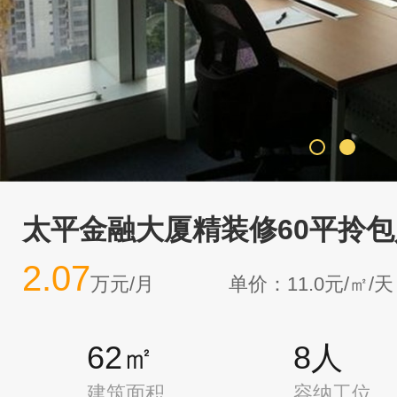
太平金融大厦精装修60平拎
2.07
万元/月
单价：11.0元/㎡/天
62㎡
8人
建筑面积
容纳工位