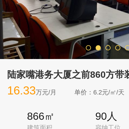
陆家嘴港务大厦之前860方带
16.33
万元/月
单价：6.2元/㎡/天
866㎡
90人
建筑面积
容纳工位