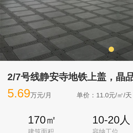
2/7号线静安寺地铁上盖，晶品
5.69
万元/月
单价：11.0元/㎡/天
170㎡
10-20人
建筑面积
容纳工位