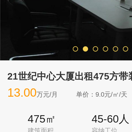
21世纪中心大厦出租475方
13.00
万元/月
单价：9.0元/㎡/天
475㎡
45-60人
建筑面积
容纳工位