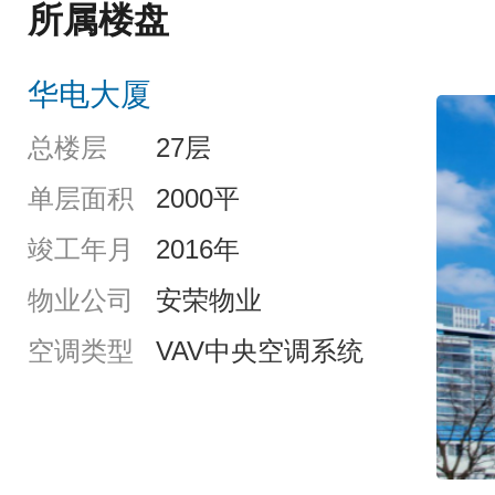
所属楼盘
华电大厦
总楼层
27层
单层面积
2000平
竣工年月
2016年
物业公司
安荣物业
空调类型
VAV中央空调系统