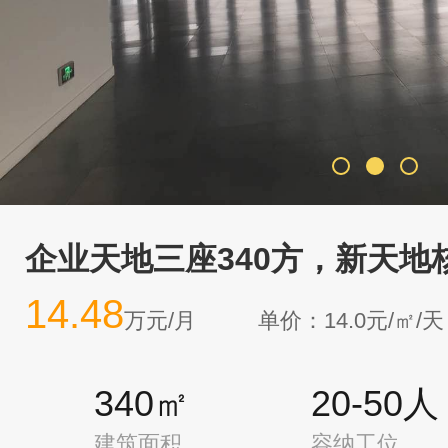
企业天地三座340方，新天地
14.48
万元/月
单价：14.0元/㎡/天
340㎡
20-50人
建筑面积
容纳工位