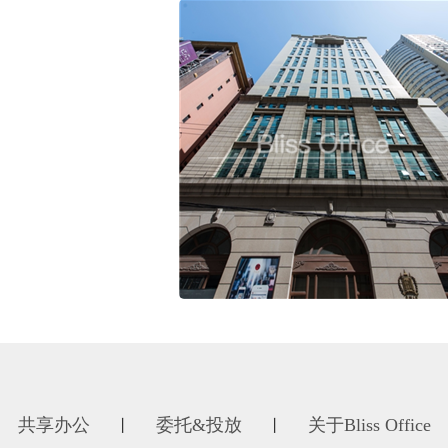
共享办公
委托&投放
关于Bliss Office
丨
丨