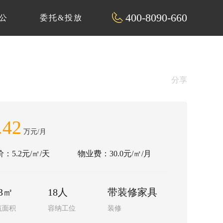
400-8090-660
公
委托&投放
分享
.42
万元/月
：5.2元/㎡/天
物业费：30.0元/㎡/月
53㎡
18人
带装修家具
筑面积
容纳工位
装修