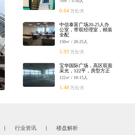
70㎡ / 5-10人
0.64
万元/月
中信泰富广场20-25人办
公室，带双经理室，精装
全配
150㎡ / 20-25人
5.93
万元/月
宝华国际广场，高区双面
采光，122平，房型方正
122㎡ / 10-15人
1.48
万元/月
行业资讯
楼盘解析
丨
丨