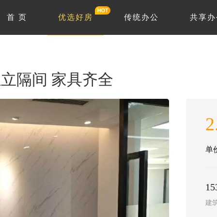
首 页
优选好房
传统办公
共享办
4独立隔间 家具齐全
2
单价
1
建