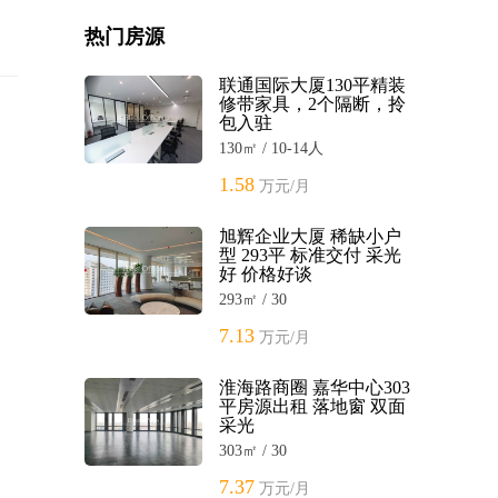
热门房源
联通国际大厦130平精装
修带家具，2个隔断，拎
包入驻
130㎡ / 10-14人
1.58
万元/月
旭辉企业大厦 稀缺小户
型 293平 标准交付 采光
好 价格好谈
293㎡ / 30
7.13
万元/月
淮海路商圈 嘉华中心303
平房源出租 落地窗 双面
采光
303㎡ / 30
7.37
万元/月