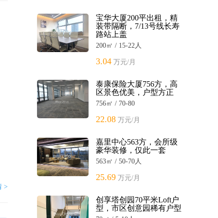
宝华大厦200平出租，精
装带隔断，7/13号线长寿
路站上盖
200㎡ / 15-22人
3.04
万元/月
泰康保险大厦756方，高
区景色优美，户型方正
756㎡ / 70-80
22.08
万元/月
嘉里中心563方，会所级
豪华装修，仅此一套
563㎡ / 50-70人
25.69
万元/月
 >
创享塔创园70平米Loft户
型，市区创意园稀有户型