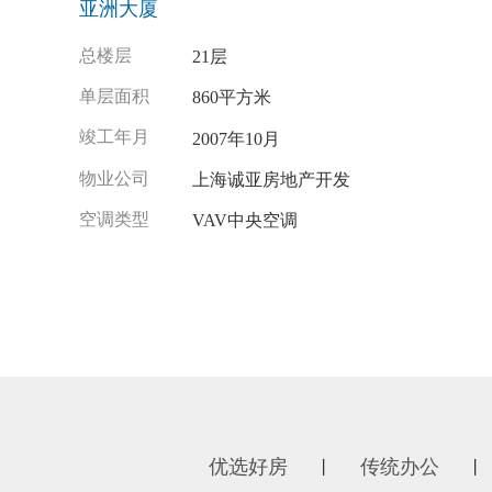
亚洲大厦
总楼层
21层
单层面积
860平方米
竣工年月
2007年10月
物业公司
上海诚亚房地产开发
空调类型
VAV中央空调
优选好房
传统办公
丨
丨