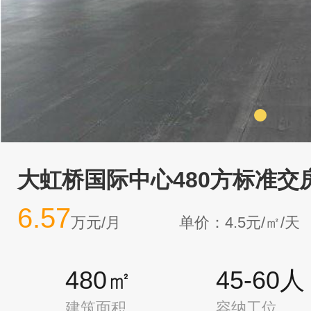
大虹桥国际中心480方标准交
6.57
万元/月
单价：4.5元/㎡/天
480㎡
45-60人
建筑面积
容纳工位