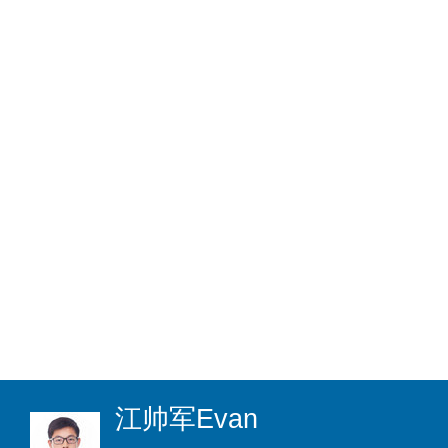
江帅军
Evan