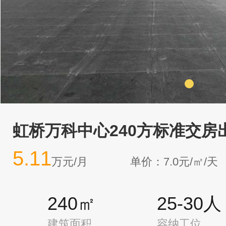
虹桥万科中心240方标准交房
5.11
万元/月
单价：7.0元/㎡/天
240㎡
25-30人
建筑面积
容纳工位