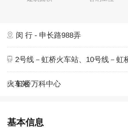
闵 行 - 申长路988弄
2号线－虹桥火车站、10号线－虹
火车站
虹桥万科中心
基本信息