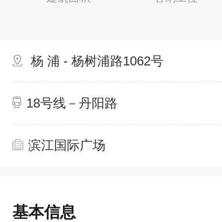
杨 浦 - 杨树浦路1062号
18号线－丹阳路
滨江国际广场
基本信息