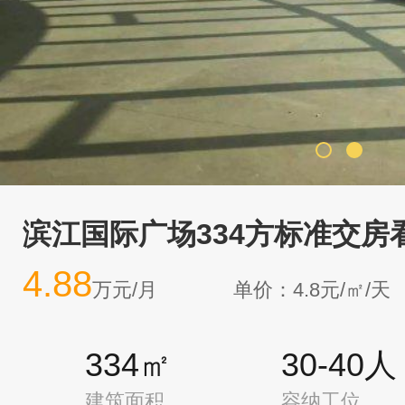
滨江国际广场334方标准交房
4.88
万元/月
单价：4.8元/㎡/天
334㎡
30-40人
建筑面积
容纳工位