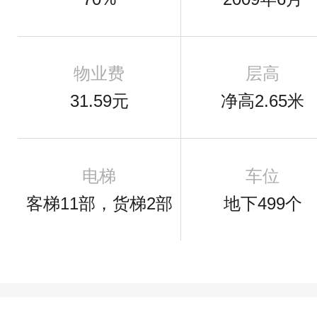
物业费
层高
31.59元
净高2.65米
电梯
车位
客梯11部，货梯2部
地下499个