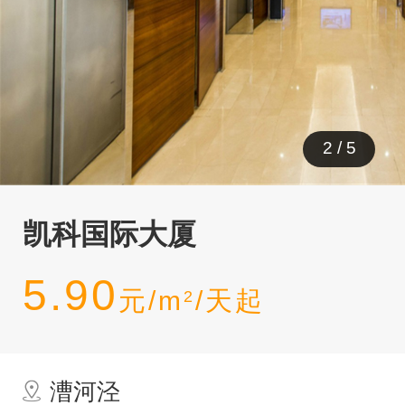
3
/
5
凯科国际大厦
5.90
元/m
/天起
2
漕河泾