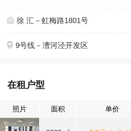
徐 汇－虹梅路1801号
9号线－漕河泾开发区
在租户型
照片
面积
单价