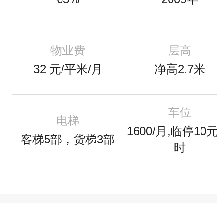
物业费
层高
32 元/平米/月
净高2.7米
车位
电梯
1600/月,临停10
客梯5部，货梯3部
时