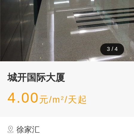
3
/
4
城开国际大厦
4.00
元/m
/天起
2
徐家汇