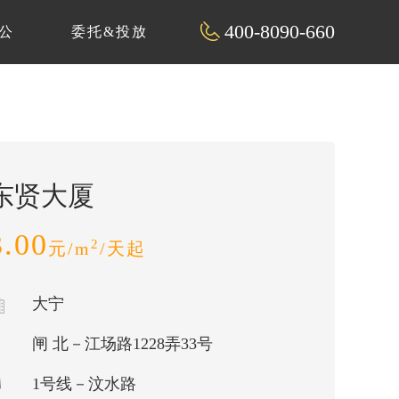
400-8090-660
公
委托&投放
东贤大厦
3.00
2
元/m
/天起
大宁
闸 北－江场路1228弄33号
1号线－汶水路