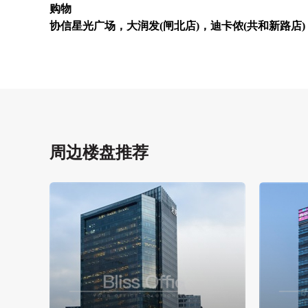
购物
协信星光广场，大润发(闸北店)，迪卡侬(共和新路店)
周边楼盘推荐