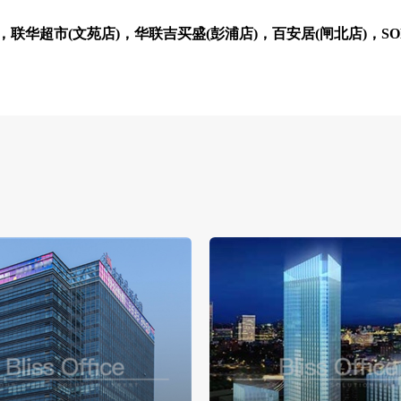
，联华超市(文苑店)，华联吉买盛(彭浦店)，百安居(闸北店)，