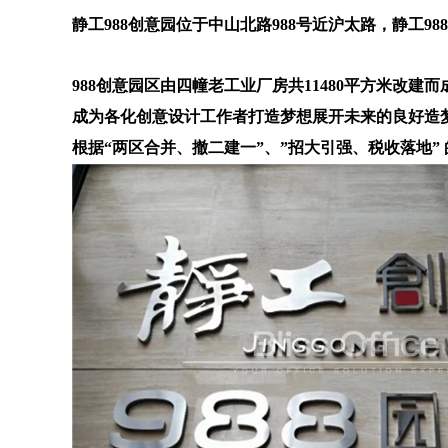
静工988创意园位于中山北路988号近沪太路，静工
988创意园区由四幢老工业厂房共11480平方米
成为各化创意设计工作者打造梦想展开未来的良好造梦
根据“两区合并、撤二建一”、”招大引强、税收落地”