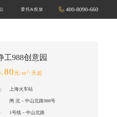
400-8090-660
公
委托&投放
静工988创意园
3.80
2
元/m
/天起
上海火车站
闸 北－中山北路988号
1号线－中山北路