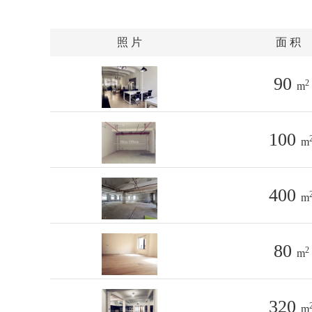
照 片
面 积
90
2
m
100
m
400
m
80
2
m
320
m