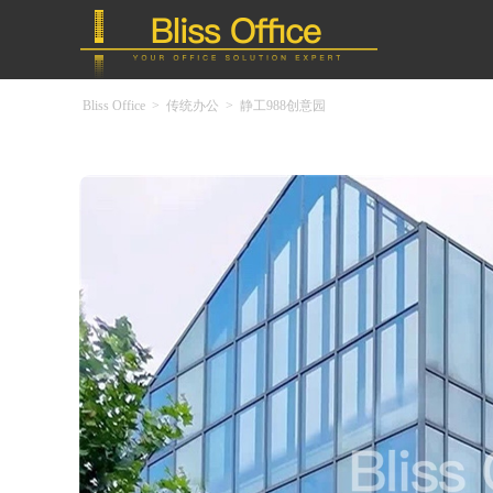
Bliss Office
>
传统办公
>
静工988创意园