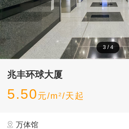
3
/
4
兆丰环球大厦
5.50
元/m
/天起
2
万体馆