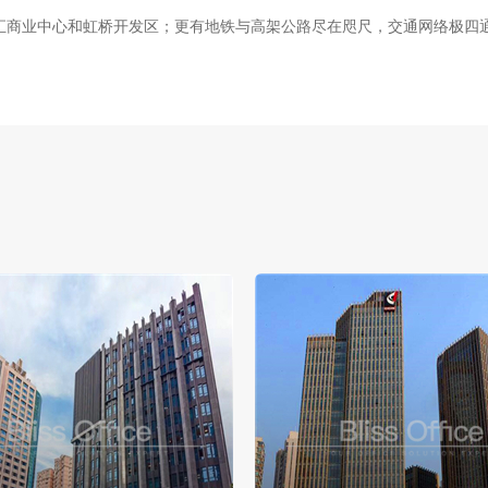
汇商业中心和虹桥开发区；更有地铁与高架公路尽在咫尺，交通网络极四通