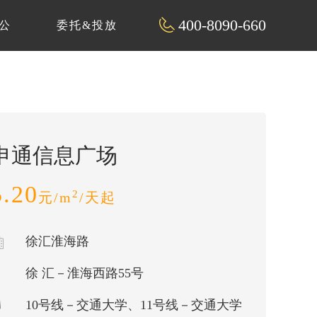
400-8090-660
公
委托&投放
申通信息广场
5.20
2
元/m
/天起
徐汇淮海路
徐 汇－淮海西路55号
10号线－交通大学、11号线－交通大学