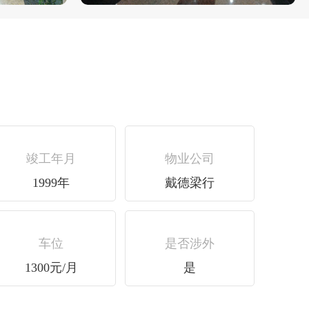
竣工年月
物业公司
1999年
戴德梁行
车位
是否涉外
1300元/月
是