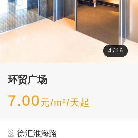
4
/
16
环贸广场
7.00
元/m
/天起
2
徐汇淮海路