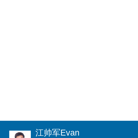
江帅军
Evan