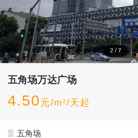
3
/
7
五角场万达广场
4.50
元/m
/天起
2
五角场