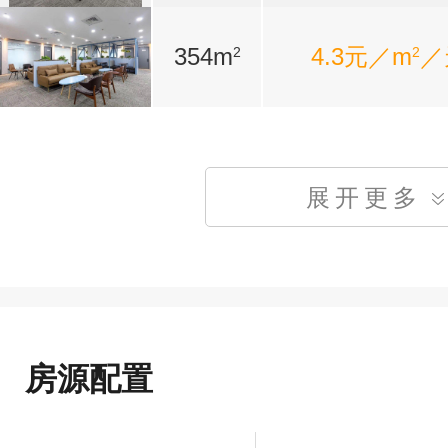
354m
4.3元／m
／
2
2
展开更多
房源配置