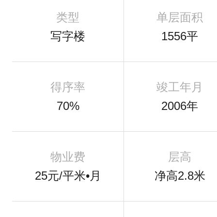
类型
单层面积
写字楼
1556平
得序率
竣工年月
70%
2006年
物业费
层高
25元/平米•月
净高2.8米