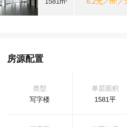
1581m
6.2元／m
／
2
2
房源配置
类型
单层面积
写字楼
1581平