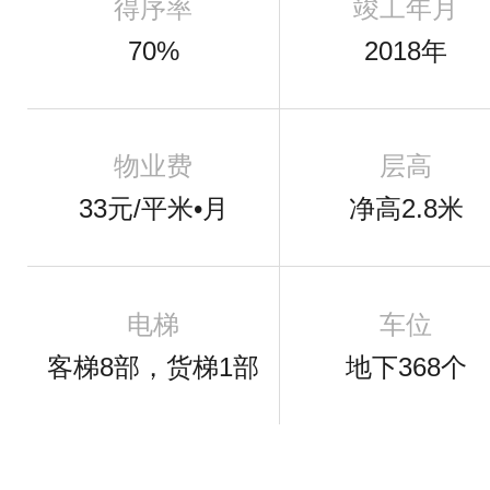
得序率
竣工年月
70%
2018年
物业费
层高
33元/平米•月
净高2.8米
电梯
车位
客梯8部，货梯1部
地下368个