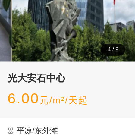
4
/
9
光大安石中心
6.00
元/m
/天起
2
平凉/东外滩