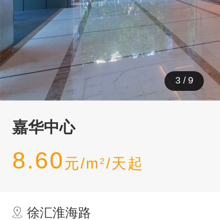
3
/
9
嘉华中心
8.60
元/m
/天起
2
徐汇淮海路