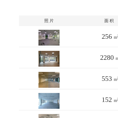
照 片
面 积
256
m
2280
553
m
152
m