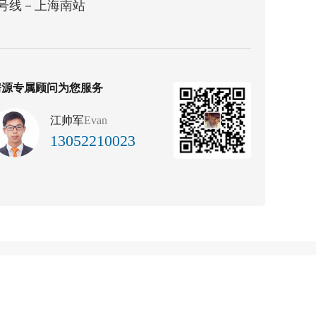
3号线－上海南站
房源专属顾问为您服务
江帅军
Evan
13052210023