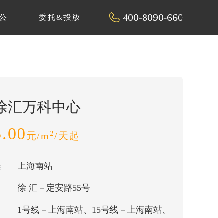
400-8090-660
公
委托&投放
徐汇万科中心
5.00
2
元/m
/天起
上海南站
徐 汇－定安路55号
1号线－上海南站、15号线－上海南站、