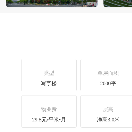
类型
单层面积
写字楼
2000平
物业费
层高
29.5元/平米•月
净高3.0米