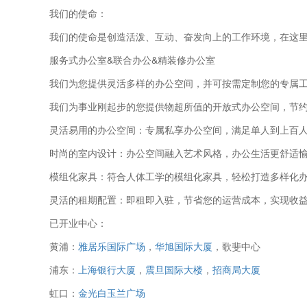
我们的使命：
我们的使命是创造活泼、互动、奋发向上的工作环境，在这
服务式办公室&联合办公&精装修办公室
我们为您提供灵活多样的办公空间，并可按需定制您的专属
我们为事业刚起步的您提供物超所值的开放式办公空间，节
灵活易用的办公空间：专属私享办公空间，满足单人到上百
时尚的室内设计：办公空间融入艺术风格，办公生活更舒适
模组化家具：符合人体工学的模组化家具，轻松打造多样化
灵活的租期配置：即租即入驻，节省您的运营成本，实现收
已开业中心：
黄浦：
雅居乐国际广场
，
华旭国际大厦
，歌斐中心
浦东：
上海银行大厦
，
震旦国际大楼
，
招商局大厦
虹口：
金光白玉兰广场