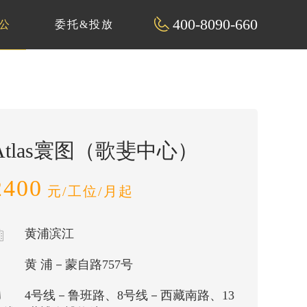
400-8090-660
公
委托&投放
Atlas寰图（歌斐中心）
2400
元/工位/月起
黄浦滨江
黄 浦－蒙自路757号
4号线－鲁班路、8号线－西藏南路、13