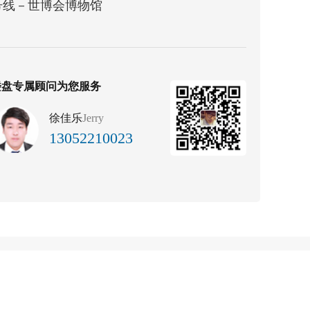
号线－世博会博物馆
楼盘专属顾问为您服务
徐佳乐
Jerry
13052210023