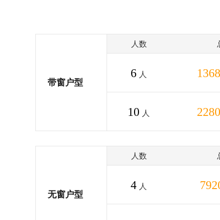
人数
6
136
人
带窗户型
10
228
人
人数
4
792
人
无窗户型