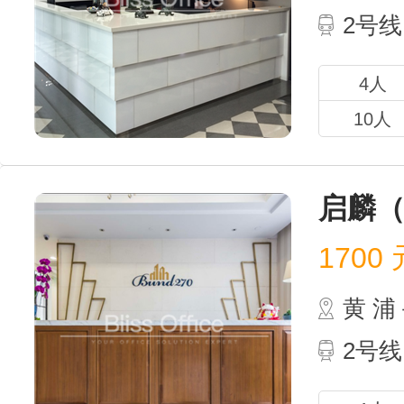
2号线
4人
10人
启麟
1700
元
黄 
2号线