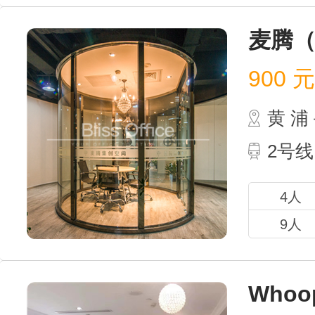
麦腾（
900
元 
黄 
2号线
4人
9人
Who