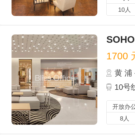
10人
SOHO
1700
元
黄 
10
开放办
8人