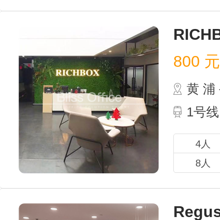
RICH
800
元 
黄 
1号线
4人
8人
Regu