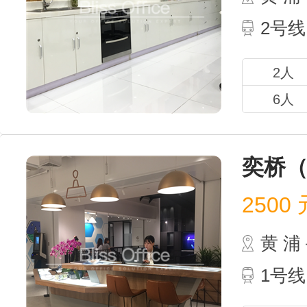
2号线
2人
6人
奕桥（
2500
元
黄 
1号线