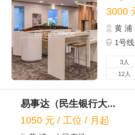
3000
元
黄 
1号线
3人
12人
易事达
1050
元