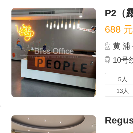
P2（
688
元 
黄 
10
5人
13人
Regu