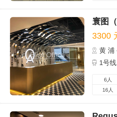
寰图（
3300
元
黄 
1号线
6人
16人
Reg