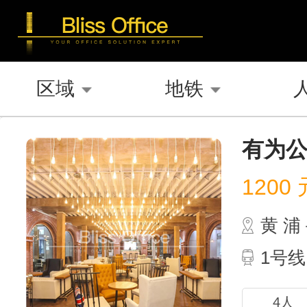
区域
地铁
有为公
1200
元
黄 
1号
4人