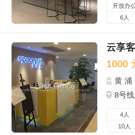
开放办
6人
云享
1000
元
黄 
8号线
4人
10人