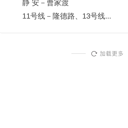
静 安－曹家渡
7号线－昌平路、13号线－...
3人
4人
6人
8人
13人
智云（蓝朝部落）
1100
元 / 工位 / 月起
静 安－曹家渡
11号线－隆德路、13号线...