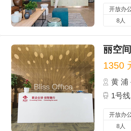
开放办
8人
丽空
1350
元
黄 
1号线
开放办
8人