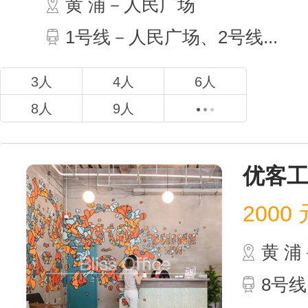
黄 
1号线
3人
8人
优客工
2000
元
黄 
8号线