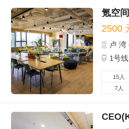
氪空间(
2500
元
卢 
1号线
15人
7人
CEO(