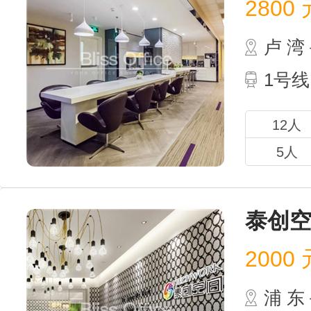
2800
元
卢 
1号线
12人
5人
泰创空
2000
元
浦 