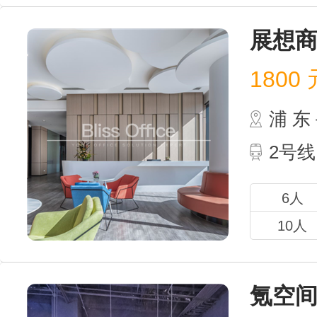
展想商
1800
元
浦 
2号
6人
10人
氪空间