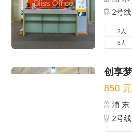
2号
3人
6人
创享梦
850
元 
浦 
2号