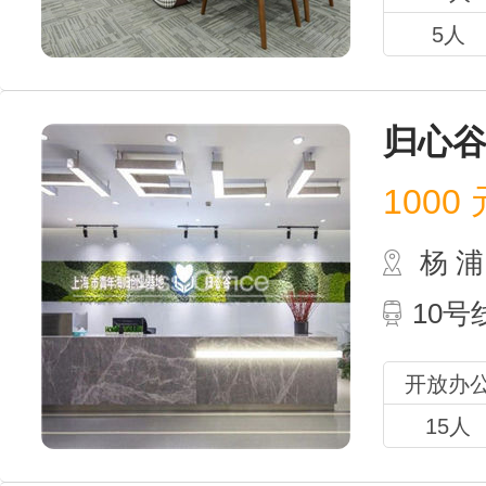
5人
归心谷
1000
元
杨 
10
开放办
15人