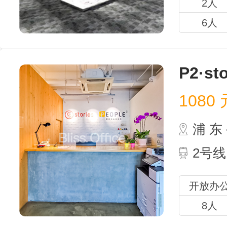
2人
6人
P2·st
1080
元
浦 
2号
开放办
8人