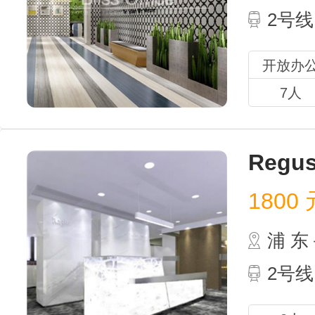
2号
开放办
7人
Regu
1800
元
浦 
2号