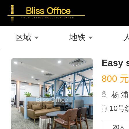
区域
地铁
Easy s
800
元 
杨 
10
20人