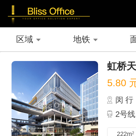
区域
地铁
虹桥
5.80
闵 行
2号线
222m
2