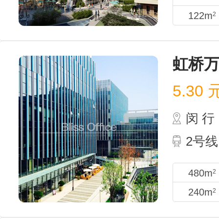
122m
2
虹桥
5.30
闵 行
2号线
480m
2
240m
2