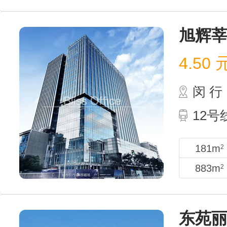
旭辉
4.50
闵 行
12
181m
2
883m
2
东苑