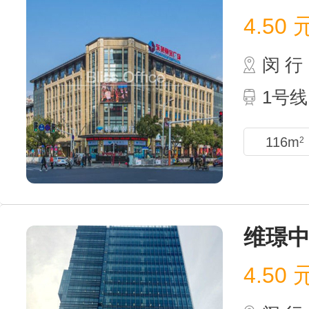
4.50
闵 行
1号
116m
2
维璟
4.50