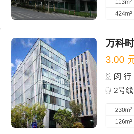
113m
2
424m
2
万科
3.00
闵 行
2号线
230m
2
126m
2