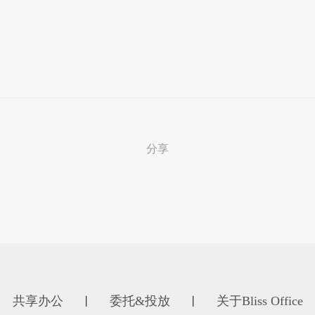
分享
共享办公
委托&投放
关于Bliss Office
丨
丨