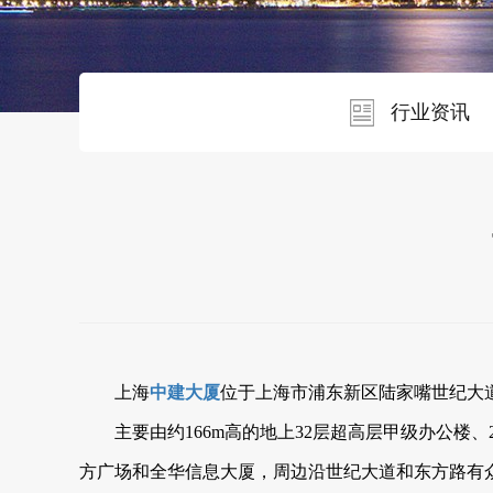
行业资讯
上海
中建大厦
位于上海市浦东新区陆家嘴世纪大道
主要由约166m高的地上32层超高层甲级办公
方广场和全华信息大厦，周边沿世纪大道和东方路有