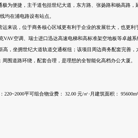
通极为便捷，主干道包括世纪大道，东方路、张扬路和杨高路，
号线均在浦电路设有站点。
营运来说，位于商务核心区域更有利于企业的发展壮大，也更利
克VAV空调、瑞士进口迅达高速电梯和高标准架空地板等卓越
D新高，坐拥世纪大道轨道交通枢纽；该项目周边商务配套完善，
；周围道路环绕，配套合理，是理想的全智能化高档办公大厦。
：220~2000平可组合物业费： 32.00 元/㎡·月建筑面积： 9560