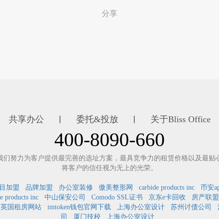
分享
共享办公
委托&投放
关于Bliss Office
丨
丨
400-8090-660
我们努力为客户提供最完善的选址方案，最具竞争力的租赁价格以及最贴
将客户的信任视为无上的光荣。
目加盟
品牌加盟
办公室装修
傲美整形网
carbide products inc
币安a
e products inc
中山保安公司
Comodo SSL证书
京东e卡回收
房产联盟
英国租房网站
imtoken钱包官网下载
上海办公室设计
苏州讨债公司
司
厦门技校
上海办公室设计