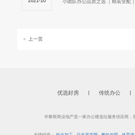
2021-10
小团队办公品质之选 ｜精装全配｜
< 上一页
优选好房
传统办公
丨
丨
毕黎斯商业地产是一家办公楼选址服务供应商，
友情链接：
钣金加工
日本房产网
餐饮加盟
体育项