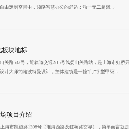
的自由定制空间中，领略智慧办公的舒适；独一无二超阔...
北板块地标
关路533号，近轨道交通2/15号线娄山关路站，是上海市虹桥
计大师约翰波特曼设计，主体建筑是一幢“门”字型甲级...
广场项目介绍
广场位于上海市凯旋路1398号（淮海西路及虹桥路交界），简单而言就