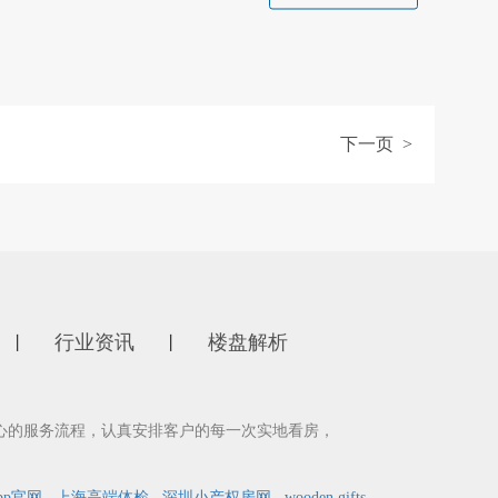
下一页 >
行业资讯
楼盘解析
丨
丨
心的服务流程，认真安排客户的每一次实地看房，
pp官网
上海高端体检
深圳小产权房网
wooden gifts