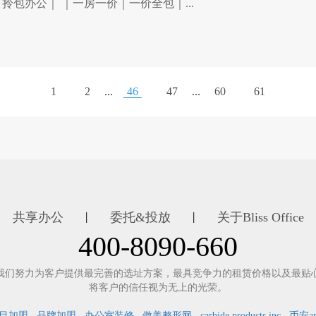
拎包办公｜ ｜一房一价｜一价全包｜...
1
2
...
46
47
...
60
61
共享办公
委托&投放
关于Bliss Office
丨
丨
400-8090-660
我们努力为客户提供最完善的选址方案，最具竞争力的租赁价格以及最贴
将客户的信任视为无上的光荣。
目加盟
品牌加盟
办公室装修
傲美整形网
carbide products inc
币安a