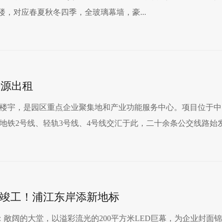
楼，对应春夏秋冬四季，全玻璃幕墙，豪...
房源出租
楼宇，是园区重点企业聚集地和产业功能服务中心。项目位于中
铁2号线、轻轨3号线、4号线交汇于此，二十余条公交线路始发.
式竣工！浦江东岸添新地标
：敞阔的大堂，以溢彩流光的200平方米LED巨幕，为企业封面