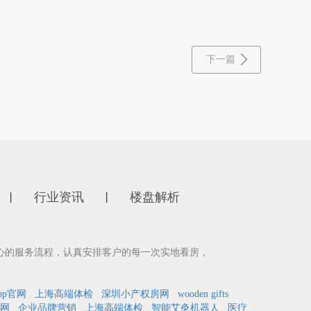
下一篇
行业资讯
楼盘解析
丨
丨
心的服务流程，认真安排客户的每一次实地看房，
pp官网
上海高端体检
深圳小产权房网
wooden gifts
网
企业品牌营销
上海高端体检
智能艾灸机器人
医疗