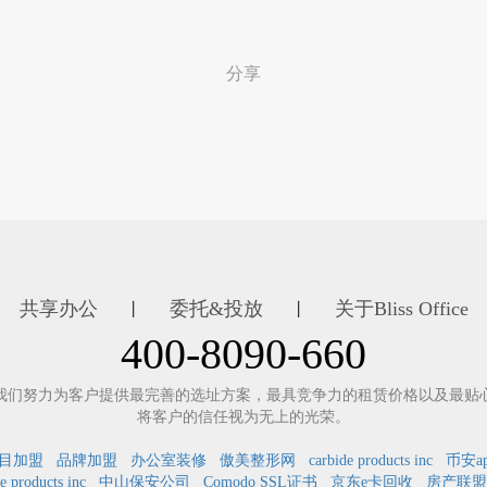
分享
共享办公
委托&投放
关于Bliss Office
丨
丨
400-8090-660
我们努力为客户提供最完善的选址方案，最具竞争力的租赁价格以及最贴
将客户的信任视为无上的光荣。
目加盟
品牌加盟
办公室装修
傲美整形网
carbide products inc
币安a
e products inc
中山保安公司
Comodo SSL证书
京东e卡回收
房产联盟