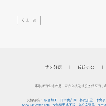
上一篇
优选好房
传统办公
丨
丨
毕黎斯商业地产是一家办公楼选址服务供应商，
友情链接：
钣金加工
日本房产网
餐饮加盟
体育项
www.kanwenda.com
pc单机游戏下载
办公室装修
carbid