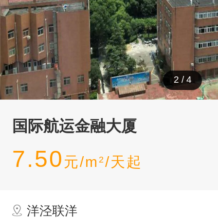
2
/
4
国际航运金融大厦
7.50
元/m
/天起
2
洋泾联洋