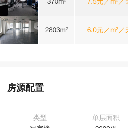
370m
7.5元／m
／
2
2
2803m
6.0元／m
／
2
2
房源配置
类型
单层面积