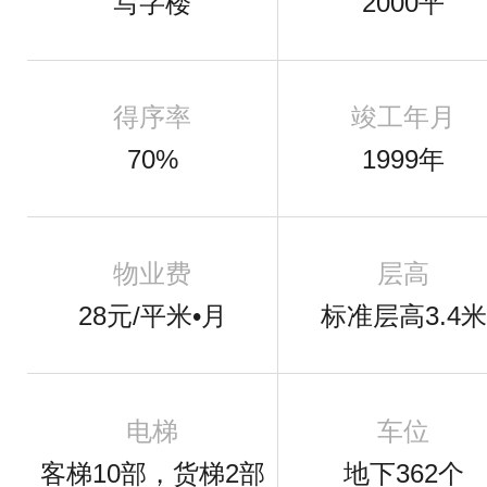
写字楼
2000平
得序率
竣工年月
70%
1999年
物业费
层高
28元/平米•月
标准层高3.4米
电梯
车位
客梯10部，货梯2部
地下362个