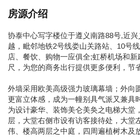
房源介绍
协泰中心写字楼位于遵义南路88号,近
越，毗邻地铁2号线娄山关路站、10号
店、餐饮、购物一应俱全;虹桥机场和新
尺，为您的商务出行提供更多便利，节
外墙采用欧美高级强力玻璃幕墙；外向
更富立体感，成为一幢别具气派又兼具
为设计豪华、装饰美仑美奂之电梯大堂
层，大堂右侧市设有访客接待处，大堂
伟、楼高两层之中庭，四周遍植树木及