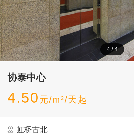
1
/
4
协泰中心
4.50
元/m
/天起
2
虹桥古北