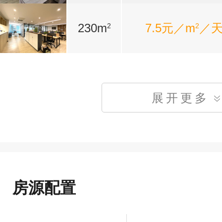
230m
7.5元／m
／
2
2
展开更多
房源配置