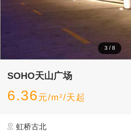
3
/
8
SOHO天山广场
6.36
元/m
/天起
2
虹桥古北