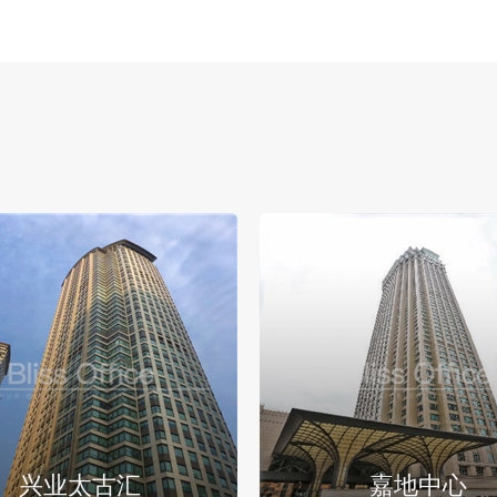
兴业太古汇
嘉地中心