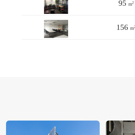
95
2
m
156
m