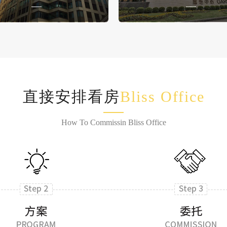
直接安排看房
Bliss Office
How To Commissin Bliss Office