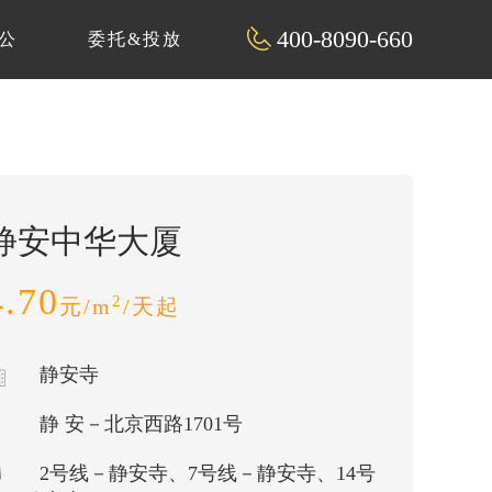
400-8090-660
公
委托&投放
静安中华大厦
4.70
2
元/m
/天起
静安寺
静 安－北京西路1701号
2号线－静安寺、7号线－静安寺、14号