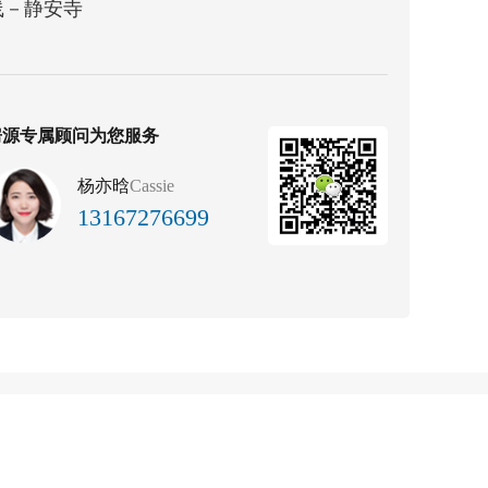
线－静安寺
房源专属顾问为您服务
杨亦晗
Cassie
13167276699