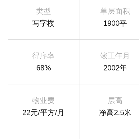
类型
单层面积
写字楼
1900平
得序率
竣工年月
68%
2002年
物业费
层高
22元/平方/月
净高2.5米