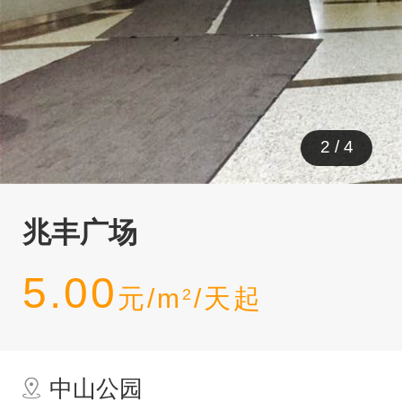
3
/
4
兆丰广场
5.00
元/m
/天起
2
中山公园